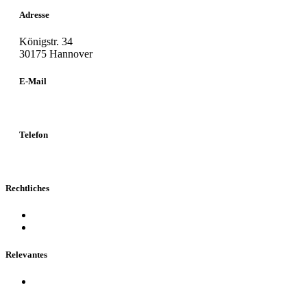
Adresse
Königstr. 34
30175 Hannover
E-Mail
info@kanzlei34.de
Telefon
0511 – 990 530
Rechtliches
Impressum
Datenschutz
Relevantes
Downloads