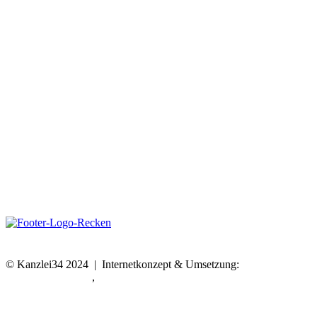
© Kanzlei34 2024 | Internetkonzept & Umsetzung:
LeineGlück
Online-Marketing
,
Webdesign Hannover