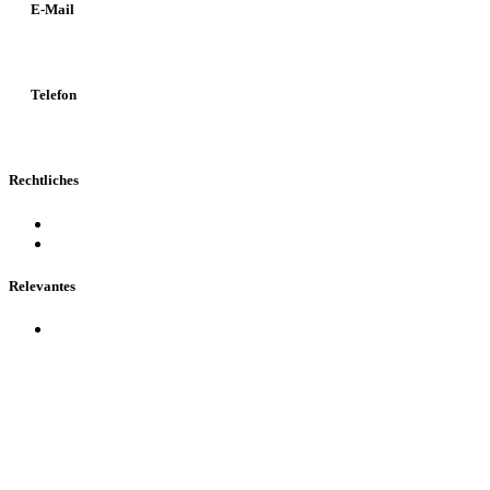
E-Mail
info@kanzlei34.de
Telefon
0511 – 990 530
Rechtliches
Impressum
Datenschutz
Relevantes
Downloads