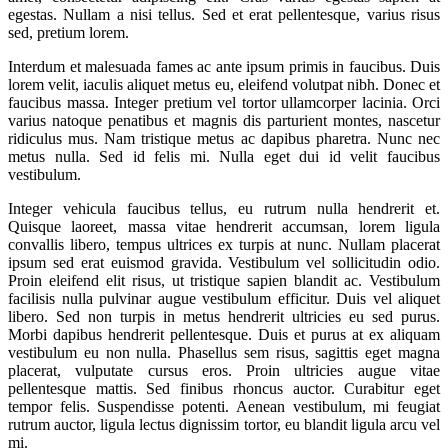
egestas. Nullam a nisi tellus. Sed et erat pellentesque, varius risus
sed, pretium lorem.
Interdum et malesuada fames ac ante ipsum primis in faucibus. Duis
lorem velit, iaculis aliquet metus eu, eleifend volutpat nibh. Donec et
faucibus massa. Integer pretium vel tortor ullamcorper lacinia. Orci
varius natoque penatibus et magnis dis parturient montes, nascetur
ridiculus mus. Nam tristique metus ac dapibus pharetra. Nunc nec
metus nulla. Sed id felis mi. Nulla eget dui id velit faucibus
vestibulum.
Integer vehicula faucibus tellus, eu rutrum nulla hendrerit et.
Quisque laoreet, massa vitae hendrerit accumsan, lorem ligula
convallis libero, tempus ultrices ex turpis at nunc. Nullam placerat
ipsum sed erat euismod gravida. Vestibulum vel sollicitudin odio.
Proin eleifend elit risus, ut tristique sapien blandit ac. Vestibulum
facilisis nulla pulvinar augue vestibulum efficitur. Duis vel aliquet
libero. Sed non turpis in metus hendrerit ultricies eu sed purus.
Morbi dapibus hendrerit pellentesque. Duis et purus at ex aliquam
vestibulum eu non nulla. Phasellus sem risus, sagittis eget magna
placerat, vulputate cursus eros. Proin ultricies augue vitae
pellentesque mattis. Sed finibus rhoncus auctor. Curabitur eget
tempor felis. Suspendisse potenti. Aenean vestibulum, mi feugiat
rutrum auctor, ligula lectus dignissim tortor, eu blandit ligula arcu vel
mi.