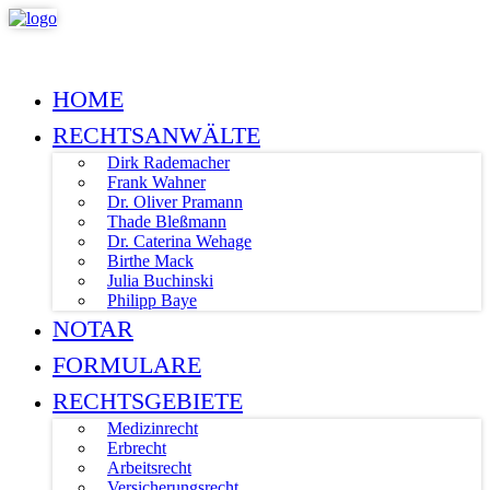
HOME
RECHTSANWÄLTE
Dirk Rademacher
Frank Wahner
Dr. Oliver Pramann
Thade Bleßmann
Dr. Caterina Wehage
Birthe Mack
Julia Buchinski
Philipp Baye
NOTAR
FORMULARE
RECHTSGEBIETE
Medizinrecht
Erbrecht
Arbeitsrecht
Versicherungsrecht