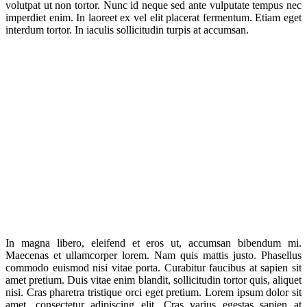
volutpat ut non tortor. Nunc id neque sed ante vulputate tempus nec
imperdiet enim. In laoreet ex vel elit placerat fermentum. Etiam eget
interdum tortor. In iaculis sollicitudin turpis at accumsan.
In magna libero, eleifend et eros ut, accumsan bibendum mi.
Maecenas et ullamcorper lorem. Nam quis mattis justo. Phasellus
commodo euismod nisi vitae porta. Curabitur faucibus at sapien sit
amet pretium. Duis vitae enim blandit, sollicitudin tortor quis, aliquet
nisi. Cras pharetra tristique orci eget pretium. Lorem ipsum dolor sit
amet, consectetur adipiscing elit. Cras varius egestas sapien at