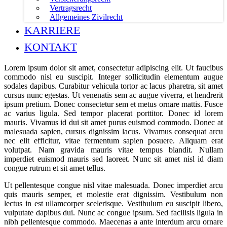
Vertragsrecht
Allgemeines Zivilrecht
KARRIERE
KONTAKT
Lorem ipsum dolor sit amet, consectetur adipiscing elit. Ut faucibus
commodo nisl eu suscipit. Integer sollicitudin elementum augue
sodales dapibus. Curabitur vehicula tortor ac lacus pharetra, sit amet
cursus nunc egestas. Ut venenatis sem ac augue viverra, et hendrerit
ipsum pretium. Donec consectetur sem et metus ornare mattis. Fusce
ac varius ligula. Sed tempor placerat porttitor. Donec id lorem
mauris. Vivamus id dui sit amet purus euismod commodo. Donec at
malesuada sapien, cursus dignissim lacus. Vivamus consequat arcu
nec elit efficitur, vitae fermentum sapien posuere. Aliquam erat
volutpat. Nam gravida mauris vitae tempus blandit. Nullam
imperdiet euismod mauris sed laoreet. Nunc sit amet nisl id diam
congue rutrum et sit amet tellus.
Ut pellentesque congue nisl vitae malesuada. Donec imperdiet arcu
quis mauris semper, et molestie erat dignissim. Vestibulum non
lectus in est ullamcorper scelerisque. Vestibulum eu suscipit libero,
vulputate dapibus dui. Nunc ac congue ipsum. Sed facilisis ligula in
nibh pellentesque commodo. Maecenas a ante interdum arcu ornare